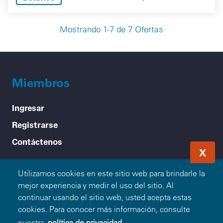
Mostrando 1-7 de 7 Ofertas
Miembros
Ingresar
Registrarse
Contáctenos
X
Acerca de Blue365
Utilizamos cookies en este sitio web para brindarle la
mejor experiencia y medir el uso del sitio. Al
Nuestra Misión
continuar usando el sitio web, usted acepta estas
Cómo Funciona
cookies. Para conocer más información, consulte
nuestra
política de privacidad.