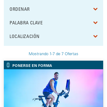
ORDENAR
RESULTS BY
PALABRA CLAVE
FILTRAR POR
LOCALIZACIÓN
FILTRAR POR
Mostrando 1-7 de 7 Ofertas
Your Selected Deals
PONERSE EN FORMA