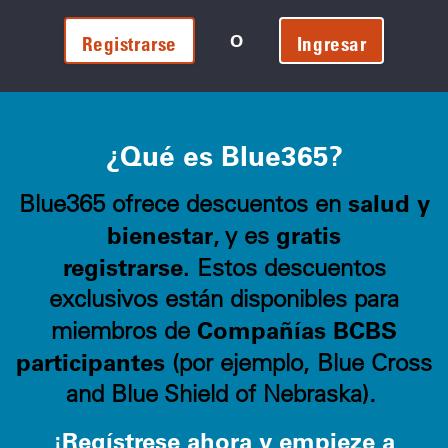
O
Registrarse
Ingresar
¿Qué es Blue365?
salud y
Blue365 ofrece descuentos en
bienestar
gratis
, y es
registrarse.
Estos descuentos
exclusivos están disponibles para
Compañías BCBS
miembros de
participantes
(por ejemplo, Blue Cross
and Blue Shield of Nebraska).
¡Regístrese ahora y empieze a