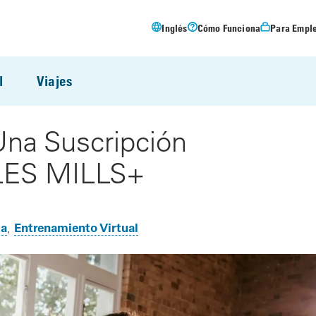
Inglés
Cómo Funciona
Para Empl
l
Viajes
Una Suscripción
LES MILLS+
ma
Entrenamiento Virtual