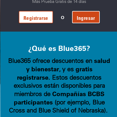
Más Prueba Gratis de 14 días
O
Registrarse
Ingresar
¿Qué es Blue365?
salud
Blue365 ofrece descuentos en
y bienestar
gratis
, y es
registrarse.
Estos descuentos
exclusivos están disponibles para
Compañías BCBS
miembros de
participantes
(por ejemplo, Blue
Cross and Blue Shield of Nebraska).