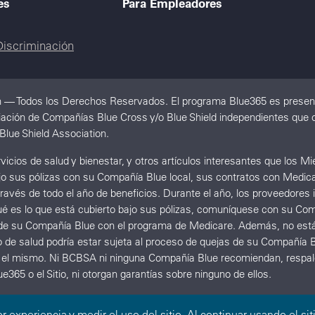
es
Para Empleadores
Discriminación
n — Todos los Derechos Reservados. El programa Blue365 es present
ación de Compañías Blue Cross y/o Blue Shield independientes que op
Blue Shield Association.
icios de salud y bienestar, y otros artículos interesantes que los 
ajo sus pólizas con su Compañía Blue local, sus contratos con Medica
 través de todo el año de beneficios. Durante el año, los proveedore
ué es lo que está cubierto bajo sus pólizas, comuníquese con su Comp
ato de su Compañía Blue con el programa de Medicare. Además, no est
o de salud podría estar sujeta al proceso de quejas de su Compañía B
e el mismo. Ni BCBSA ni ninguna Compañía Blue recomiendan, respalda
e365 o el Sitio, ni otorgan garantías sobre ninguno de ellos.
or experiencia y medir el uso del sitio. Al continuar usando el 