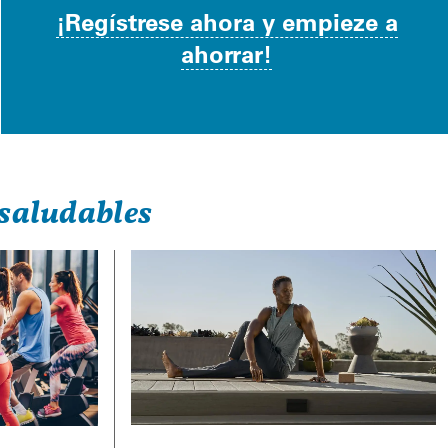
¡Regístrese ahora y empieze a
ahorrar!
saludables