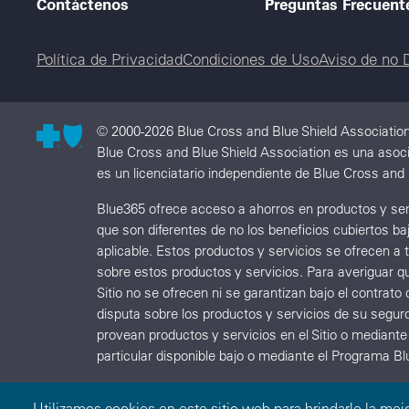
Contáctenos
Preguntas Frecuent
Legal menu
Política de Privacidad
Condiciones de Uso
Aviso de no 
© 2000-2026 Blue Cross and Blue Shield Associatio
Blue Cross and Blue Shield Association es una asoci
es un licenciatario independiente de Blue Cross and 
Blue365 ofrece acceso a ahorros en productos y serv
que son diferentes de no los beneficios cubiertos b
aplicable. Estos productos y servicios se ofrecen a
sobre estos productos y servicios. Para averiguar q
Sitio no se ofrecen ni se garantizan bajo el contr
disputa sobre los productos y servicios de su segur
provean productos y servicios en el Sitio o mediant
particular disponible bajo o mediante el Programa Blu
Utilizamos cookies en este sitio web para brindarle la mej