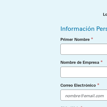
L
Información Per
(require
*
Primer Nombre
(re
*
Nombre de Empresa
(requ
*
Correo Electrónico