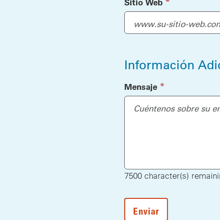
(required)
*
Sitio Web
Información Adi
(required)
*
Mensaje
7500
character(s) remain