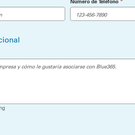
(requi
*
Número de Teléfono
cional
ing