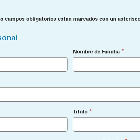
os campos obligatorios están marcados con un asterisco
sonal
d)
(requir
*
Nombre de Familia
quired)
ired)
(required)
*
Título