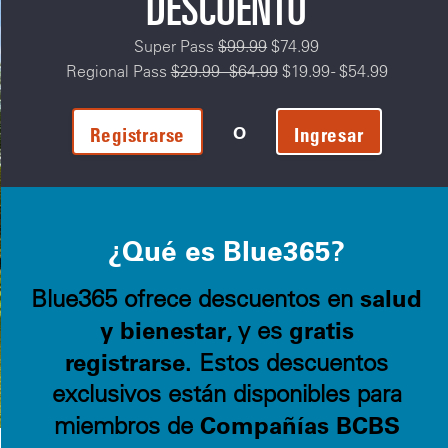
DESCUENTO
Super Pass
$99.99
$74.99
Regional Pass
$29.99 - $64.99
$19.99 - $54.99
O
Registrarse
Ingresar
¿Qué es Blue365?
salud
Blue365 ofrece descuentos en
y bienestar
gratis
, y es
registrarse.
Estos descuentos
exclusivos están disponibles para
Compañías BCBS
miembros de