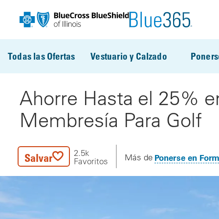
Pasar al contenido principal
Todas las Ofertas
Vestuario y Calzado
Poners
Ahorre Hasta el 25% e
Membresía Para Golf
2.5k
Salvar
Ponerse en For
Más de
Favoritos