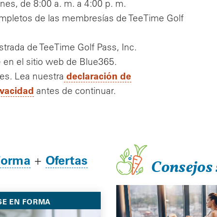
nes, de 8:00 a. m. a 4:00 p. m.
completos de las membresías de TeeTime Golf
trada de TeeTime Golf Pass, Inc.
 en el sitio web de Blue365.
declaración de
es. Lea nuestra
ivacidad
antes de continuar.
Forma
Ofertas
+
Consejos 
SE EN FORMA