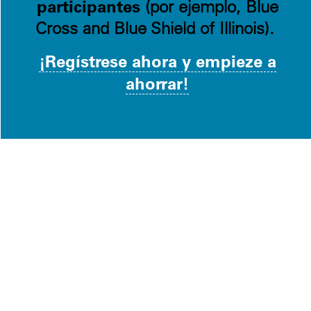
participantes
(por ejemplo, Blue
Cross and Blue Shield of Illinois).
¡Regístrese ahora y empieze a
ahorrar!