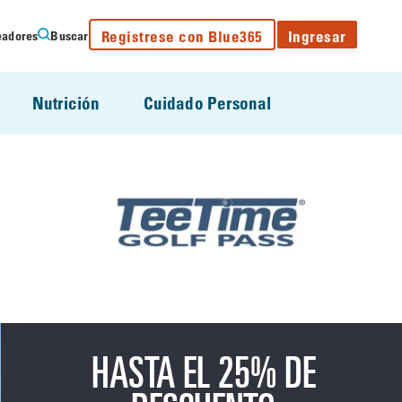
Registrese con Blue365
Ingresar
eadores
Buscar
Nutrición
Cuidado Personal
HASTA EL 25% DE