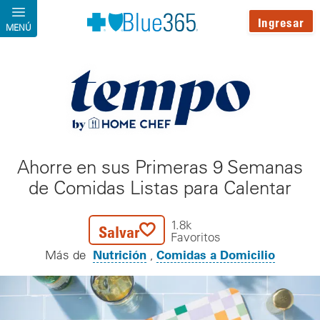
Pasar al contenido principal
Ingresar
MENÚ
Ahorre en sus Primeras 9 Semanas
de Comidas Listas para Calentar
1.8k
Salvar
Favoritos
Nutrición
Comidas a Domicilio
Más de