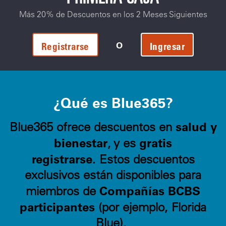
Más 20% de Descuentos en los 2 Meses Siguientes
O
Registrarse
Ingresar
¿Qué es Blue365?
salud y
Blue365 ofrece descuentos en
bienestar
gratis
, y es
registrarse.
Estos descuentos
exclusivos están disponibles para
Compañías BCBS
miembros de
participantes
(por ejemplo, Florida
Blue).