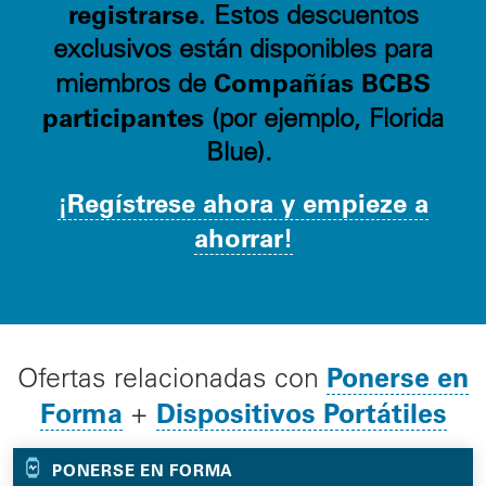
registrarse.
Estos descuentos
exclusivos están disponibles para
Compañías BCBS
miembros de
participantes
(por ejemplo, Florida
Blue).
¡Regístrese ahora y empieze a
ahorrar!
Ponerse en
Ofertas relacionadas con
Forma
Dispositivos Portátiles
+
PONERSE EN FORMA