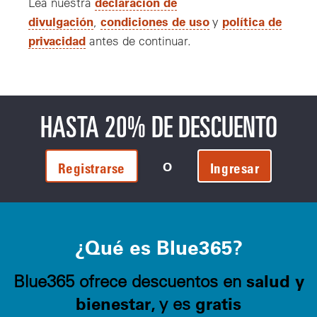
declaración de
Lea nuestra
divulgación
condiciones de uso
política de
,
y
privacidad
antes de continuar.
HASTA 20% DE DESCUENTO
O
Registrarse
Ingresar
¿Qué es Blue365?
salud y
Blue365 ofrece descuentos en
bienestar
gratis
, y es