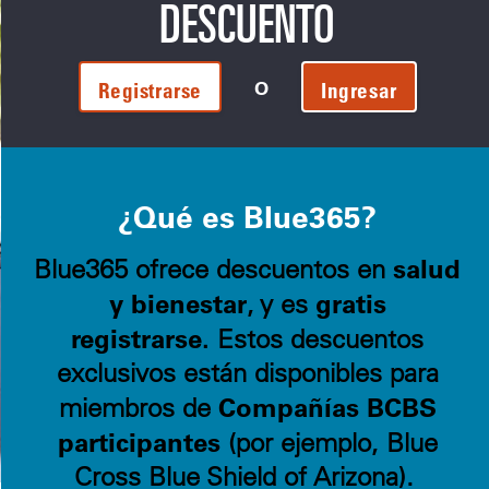
DESCUENTO
O
Registrarse
Ingresar
¿Qué es Blue365?
salud
Blue365 ofrece descuentos en
y bienestar
gratis
, y es
registrarse.
Estos descuentos
exclusivos están disponibles para
Compañías BCBS
miembros de
participantes
(por ejemplo, Blue
Cross Blue Shield of Arizona).