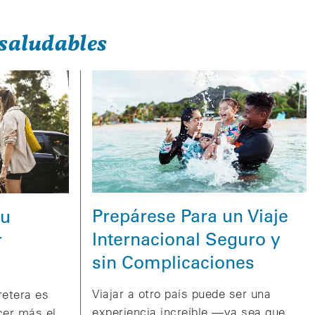
saludables
Prepárese Para un Viaje
su
Internacional Seguro y
r
sin Complicaciones
Viajar a otro país puede ser una
rretera es
experiencia increíble —ya sea que
cer más el