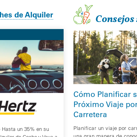
hes de Alquiler
Consejos 
Cómo Planificar 
Próximo Viaje po
Carretera
Planificar un viaje por ca
e Hasta un 35% en su
una gran manera de cono
lquiler de Coche y Vaya a