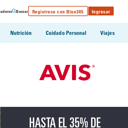
Registrese con Blue365
Ingresar
eadores
Buscar
Nutrición
Cuidado Personal
Viajes
HASTA EL 35% DE