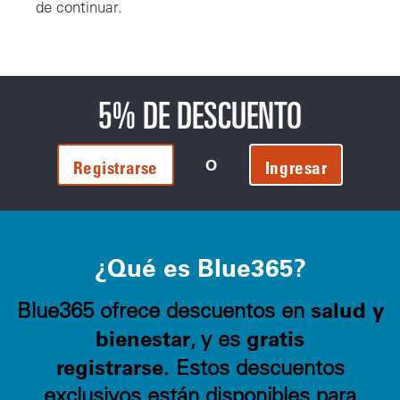
de continuar.
5% DE DESCUENTO
O
Registrarse
Ingresar
¿Qué es Blue365?
salud y
Blue365 ofrece descuentos en
bienestar
gratis
, y es
registrarse.
Estos descuentos
exclusivos están disponibles para