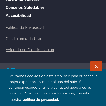
Consejos Saludables
Accesibilidad
Legal menu
Política de Privacidad
Condiciones de Uso
Aviso de no Discriminación
X
Utilizamos cookies en este sitio web para brindarle la
© 2000-2026 Blue Cross and Blue Shield Association —
mejor experiencia y medir el uso del sitio. Al
Todos los Derechos Reservados. El programa Blue365 es
continuar usando el sitio web, usted acepta estas
presentado a usted por Blue Cross and Blue Shield
cookies. Para conocer más información, consulte
Association. Blue Cross and Blue Shield Association es una
nuestra
política de privacidad.
asociación de Compañías Blue Cross y/o Blue Shield