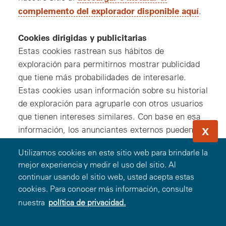
complemento del explorador disponible aquí
.
Cookies dirigidas y publicitarias
Estas cookies rastrean sus hábitos de
exploración para permitirnos mostrar publicidad
que tiene más probabilidades de interesarle.
Estas cookies usan información sobre su historial
de exploración para agruparle con otros usuarios
que tienen intereses similares. Con base en esa
información, los anunciantes externos pueden
X
colocar cookies para que les permitan mostrar
Utilizamos cookies en este sitio web para brindarle la
anuncios que consideramos serán importantes
mejor experiencia y medir el uso del sitio. Al
para sus intereses, mientras que se encuentre en
continuar usando el sitio web, usted acepta estas
sitios web de Terceros.
cookies. Para conocer más información, consulte
nuestra
política de privacidad.
Cookies de redes sociales
Estas cookies se usan cuando visita cualquier