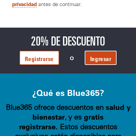
privacidad
antes de continuar.
20% DE DESCUENTO
O
Registrarse
Ingresar
¿Qué es Blue365?
salud y
Blue365 ofrece descuentos en
bienestar
gratis
, y es
registrarse.
Estos descuentos