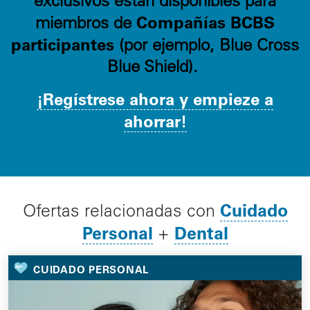
exclusivos están disponibles para
Compañías BCBS
miembros de
participantes
(por ejemplo, Blue Cross
Blue Shield).
¡Regístrese ahora y empieze a
ahorrar!
Cuidado
Ofertas relacionadas con
Personal
Dental
+
CUIDADO PERSONAL