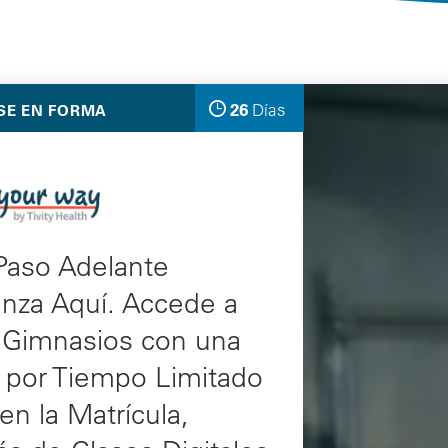
Selected Deals
26
Días
SE EN FORMA
quedan
Paso Adelante
nza Aquí. Accede a
s Gimnasios con una
 por Tiempo Limitado
en la Matrícula,