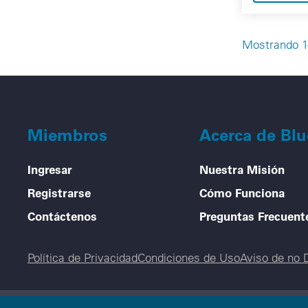
Mostrando 1-
Miembros
Acerca de Bl
Ingresar
Nuestra Misión
Registrarse
Cómo Funciona
Contáctenos
Preguntas Frecuent
Legal menu
Política de Privacidad
Condiciones de Uso
Aviso de no 