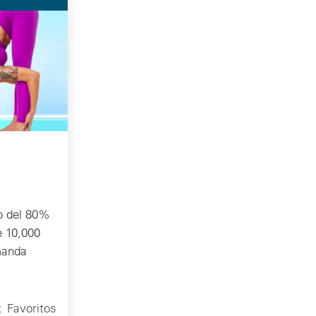
o del 80%
e 10,000
manda
k
Favoritos