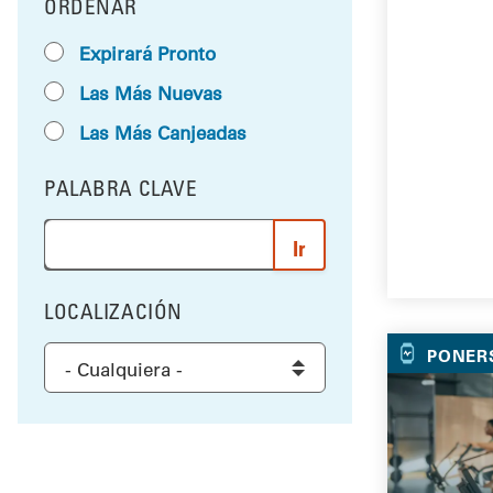
ORDENAR
RESULTS BY
Expirará Pronto
Las Más Nuevas
Las Más Canjeadas
PALABRA CLAVE
FILTRAR POR
Ingrese una palabra o frase para buscar los resultad
LOCALIZACIÓN
FILTRAR POR
Select a location to filter the results
PONER