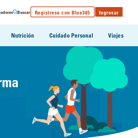
Registrese con Blue365
Ingresar
eadores
Buscar
Nutrición
Cuidado Personal
Viajes
orma