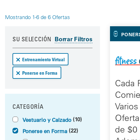
Mostrando 1-6 de 6 Ofertas
Your 
Your results have been updated
Skip to your results
PONER
SU SELECCIÓN
Remove Entrenamiento Virtual deals from your results
Entrenamiento Virtual
Remove Ponerse en Forma deals from your results
Ponerse en Forma
Cada 
Comie
Vario
CATEGORÍA
FILTRAR POR
Oferta
(10)
Vestuario y Calzado
de $0 
(22)
Ponerse en Forma