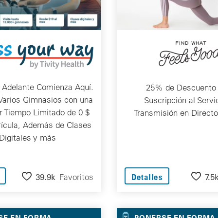
 Adelante Comienza Aquí.
25% de Descuento 
Varios Gimnasios con una
Suscripción al Servi
r Tiempo Limitado de 0 $
Transmisión en Directo
rícula, Además de Clases
Digitales y más
39.9k
Favoritos
7.5
Detalles
SE EN FORMA
PONERSE EN FORMA