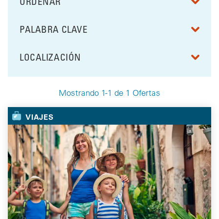
ORDENAR
RESULTS BY
PALABRA CLAVE
FILTRAR POR
LOCALIZACIÓN
FILTRAR POR
Mostrando 1-1 de 1 Ofertas
Your Selected Deals
VIAJES