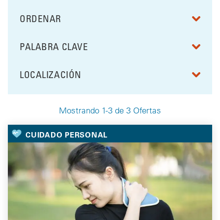
ORDENAR
RESULTS BY
PALABRA CLAVE
FILTRAR POR
LOCALIZACIÓN
FILTRAR POR
Mostrando 1-3 de 3 Ofertas
Your Selected Deals
CUIDADO PERSONAL