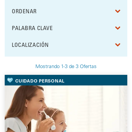
ORDENAR
RESULTS BY
PALABRA CLAVE
FILTRAR POR
LOCALIZACIÓN
FILTRAR POR
Mostrando 1-3 de 3 Ofertas
Your Selected Deals
CUIDADO PERSONAL