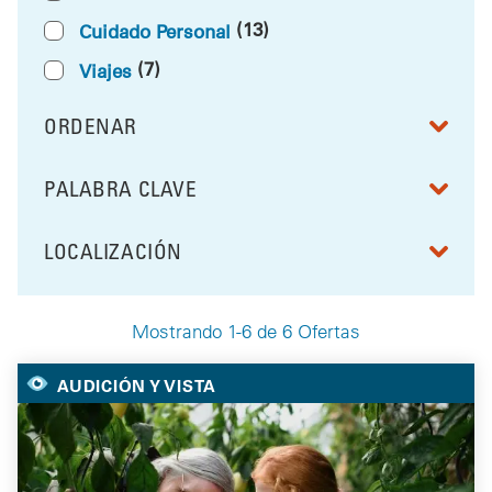
(13)
Cuidado Personal
(7)
Viajes
ORDENAR
RESULTS BY
PALABRA CLAVE
FILTRAR POR
LOCALIZACIÓN
FILTRAR POR
Mostrando 1-6 de 6 Ofertas
Your Selected Deals
AUDICIÓN Y VISTA