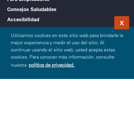
Consejos Saludables
Accesibilidad
X
Legal menu
Política de Privacidad
Utilizamos cookies en este sitio web para brindarle la
mejor experiencia y medir el uso del sitio. Al
Condiciones de Uso
continuar usando el sitio web, usted acepta estas
cookies. Para conocer más información, consulte
Aviso de no Discriminación
nuestra
política de privacidad.
© 2000-2026 Blue Cross and Blue Shield Association —
Todos los Derechos Reservados. El programa Blue365 es
presentado a usted por Blue Cross and Blue Shield
Association. Blue Cross and Blue Shield Association es una
asociación de Compañías Blue Cross y/o Blue Shield