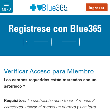
Pasar al contenido principal
Ingresar
MENÚ
Registrese con Blue365
1
2
3
Step 1:
Step 2:
Step 3:
Verificar Acceso para Miembro
Los campos requeridos están marcados con un
asterisco *
Requisitos:
La contraseña debe tener al menos 8
caracteres, utilizar al menos un número y una letra