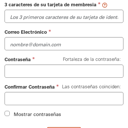
(required)
*
3 caracteres de su tarjeta de membresia
(required)
*
Correo Electrónico
(required)
*
Contraseña
Fortaleza de la contraseña:
Contraseña
(required)
*
Confirmar Contraseña
Las contraseñas coinciden:
Mostrar contraseñas