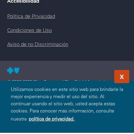
Accesibilidad
Legal menu
Política de Privacidad
Condiciones de Uso
Aviso de no Discriminación
X
© 2000-2026 Blue Cross and Blue Shield Association —
Todos los Derechos Reservados. El programa Blue365 es
Utilizamos cookies en este sitio web para brindarle la
presentado a usted por Blue Cross and Blue Shield
mejor experiencia y medir el uso del sitio. Al
Association. Blue Cross and Blue Shield Association es una
continuar usando el sitio web, usted acepta estas
asociación de Compañías Blue Cross y/o Blue Shield
cookies. Para conocer más información, consulte
independientes que operan a nivel local. Premera Blue Cross
nuestra
política de privacidad.
es un licenciatario independiente de Blue Cross and Blue
Shield Association.