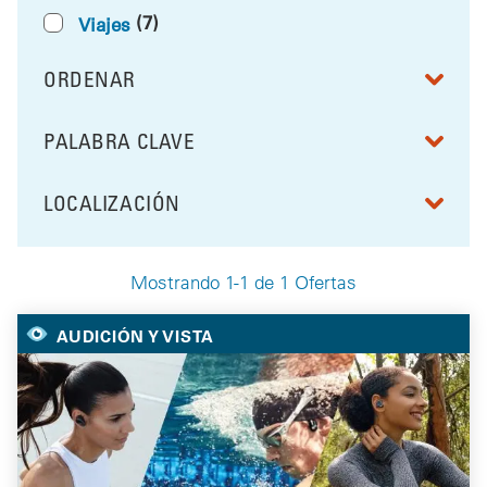
(7)
Viajes
ORDENAR
RESULTS BY
PALABRA CLAVE
FILTRAR POR
LOCALIZACIÓN
FILTRAR POR
Mostrando 1-1 de 1 Ofertas
Your Selected Deals
AUDICIÓN Y VISTA