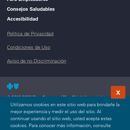
Consejos Saludables
Accesibilidad
Legal menu
Política de Privacidad
Condiciones de Uso
Aviso de no Discriminación
X
© 2000-2026 Blue Cross and Blue Shield Association —
Todos los Derechos Reservados. El programa Blue365 es
Utilizamos cookies en este sitio web para brindarle la
presentado a usted por Blue Cross and Blue Shield
mejor experiencia y medir el uso del sitio. Al
Association. Blue Cross and Blue Shield Association es una
continuar usando el sitio web, usted acepta estas
asociación de Compañías Blue Cross y/o Blue Shield
cookies. Para conocer más información, consulte