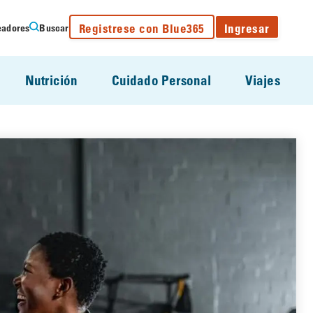
Registrese con Blue365
Ingresar
eadores
Buscar
Nutrición
Cuidado Personal
Viajes