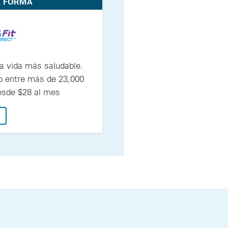
N FORMA
 vida más saludable.
o entre más de 23,000
esde $28 al mes
: Haz tu movimiento™ hacia una vida más saludable. Encue