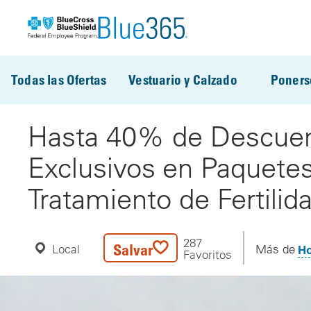
Pasar al contenido principal
Todas las Ofertas
Vestuario y Calzado
Poners
Hasta 40% de Descuen
Exclusivos en Paquete
Tratamiento de Fertilid
287
Salvar
Ho
Local
Más de
Oferta
Favoritos