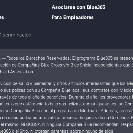
Asociarse con Blue365
es
Para Empleadores
Discriminación
n — Todos los Derechos Reservados. El programa Blue365 es present
iación de Compañías Blue Cross y/o Blue Shield independientes que o
hield Association.
icios de salud y bienestar, y otros artículos interesantes que los 
ajo sus pólizas con su Compañía Blue local, sus contratos con Medica
 través de todo el año de beneficios. Durante el año, los proveedore
ué es lo que está cubierto bajo sus pólizas, comuníquese con su Comp
ato de su Compañía Blue con el programa de Medicare. Además, no est
o de salud podría estar sujeta al proceso de quejas de su Compañía B
e el mismo. Ni BCBSA ni ninguna Compañía Blue recomiendan, respalda
e365 o el Sitio, ni otorgan garantías sobre ninguno de ellos.