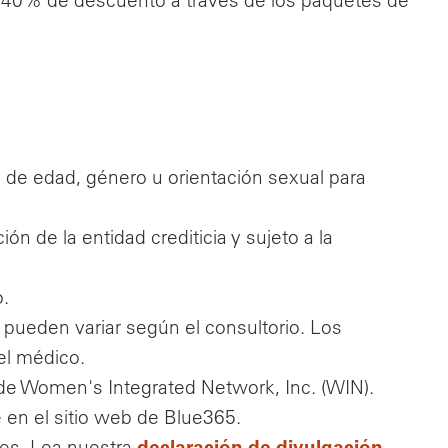
 40% de descuento a través de los paquetes de
o, de edad, género u orientación sexual para
ón de la entidad crediticia y sujeto a la
o.
 pueden variar según el consultorio. Los
el médico.
 de Women's Integrated Network, Inc. (WIN).
 en el sitio web de Blue365.
declaración de divulgación
es. Lea nuestra
,