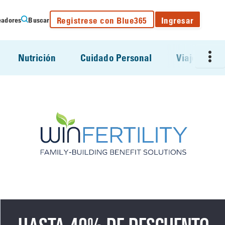
Registrese con Blue365
Ingresar
eadores
Buscar
Most
menu
Nutrición
Cuidado Personal
Viajes