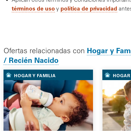
términos de uso
política de privacidad
y
antes
Hogar y Fami
Ofertas relacionadas con
/ Recién Nacido
HOGAR Y FAMILIA
HOGAR 