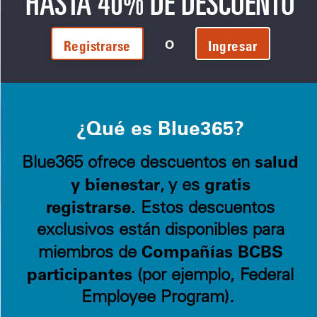
HASTA 40% DE DESCUENTO
O
Registrarse
Ingresar
¿Qué es Blue365?
salud
Blue365 ofrece descuentos en
y bienestar
gratis
, y es
registrarse.
Estos descuentos
exclusivos están disponibles para
Compañías BCBS
miembros de
participantes
(por ejemplo, Federal
Employee Program).