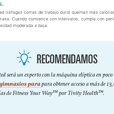
s.
idad (ráfagas cortas de trabajo duro) queman más calor
grasa. Cuando comience con intervalos, cumpla con perí
nsidad moderada a baja.
RECOMENDAMOS
sted será un experto con la máquina elíptica en poc
 gimnasios para
para obtener acceso a más de 13
ías de Fitness Your Way™ por Tivity Health™.