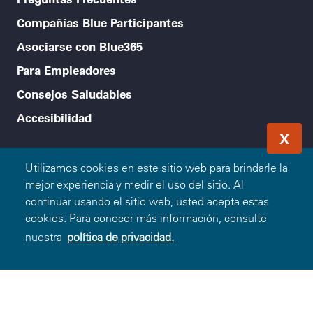
Compañías Blue Participantes
Asociarse con Blue365
Para Empleadores
Consejos Saludables
Accesibilidad
X
Legal menu
Política de Privacidad
Utilizamos cookies en este sitio web para brindarle la
mejor experiencia y medir el uso del sitio. Al
Condiciones de Uso
continuar usando el sitio web, usted acepta estas
cookies. Para conocer más información, consulte
Aviso de no Discriminación
nuestra
política de privacidad.
© 2000-2026 Blue Cross and Blue Shield Association —