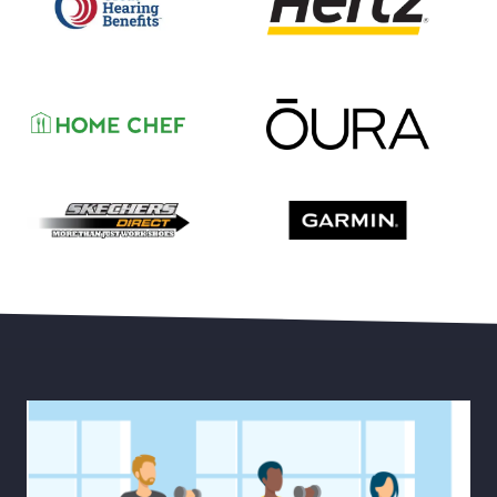
Hasta 50% de Descuento en Aparatos Auditivos Belt
Ahorre Hasta un 35% en su
Ahorre Hasta un 15 % en 
Ahorre con un Descuento del 55% en su Primer Mes 
30% de Descuento en Estilos Selectos más Envío Gra
20 % de Descuento en Dis