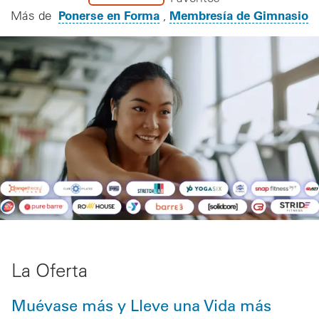
Ponerse en Forma
Membresía de Gimnasio
Más de
La Oferta
Muévase más y Lleve una Vida más