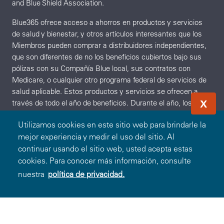
and Blue Shield Association.
Blue365 ofrece acceso a ahorros en productos y servicios
de salud y bienestar, y otros artículos interesantes que los
Miembros pueden comprar a distribuidores independientes,
que son diferentes de no los beneficios cubiertos bajo sus
pólizas con su Compañía Blue local, sus contratos con
Medicare, o cualquier otro programa federal de servicios de
salud aplicable. Estos productos y servicios se ofrecen a
X
través de todo el año de beneficios. Durante el año, los
proveedores independientes pueden ofrecer descuentos
Utilizamos cookies en este sitio web para brindarle la
adicionales sobre estos productos y servicios. Para
mejor experiencia y medir el uso del sitio. Al
averiguar qué es lo que está cubierto bajo sus pólizas,
continuar usando el sitio web, usted acepta estas
comuníquese con su Compañía Blue local. Los productos y
cookies. Para conocer más información, consulte
servicios descritos en el Sitio no se ofrecen ni se garantizan
bajo el contrato de su Compañía Blue con el programa de
nuestra
política de privacidad.
Canjear Oferta
O
Ingresar
Registrarse
Medicare. Además, no están sujetos al proceso de
apelaciones de Medicare. Cualquier disputa sobre los
productos y servicios de su seguro de salud podría estar
sujeta al proceso de quejas de su Compañía Blue. BCBSA