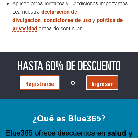
Aplican otros Términos y Condiciones importantes.
declaración de
Lea nuestra
divulgación
condiciones de uso
política de
,
y
privacidad
antes de continuar.
HASTA 60% DE DESCUENTO
O
Registrarse
Ingresar
¿Qué es Blue365?
salud y
Blue365 ofrece descuentos en