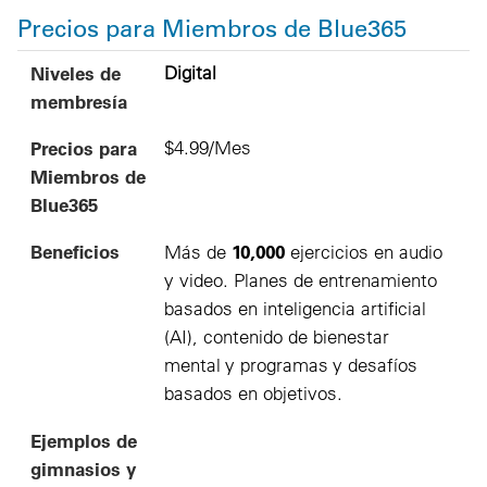
Precios para Miembros de Blue365
Niveles de membresía
Precios para Miembros de Blue365
Beneficios
Ejemplos de gimnasios y estudios
Niveles de
Digital
membresía
Precios para
$4.99/Mes
Miembros de
Blue365
Beneficios
10,000
Más de
ejercicios en audio
y video. Planes de entrenamiento
basados en inteligencia artificial
(AI), contenido de bienestar
mental y programas y desafíos
basados en objetivos.
Ejemplos de
gimnasios y