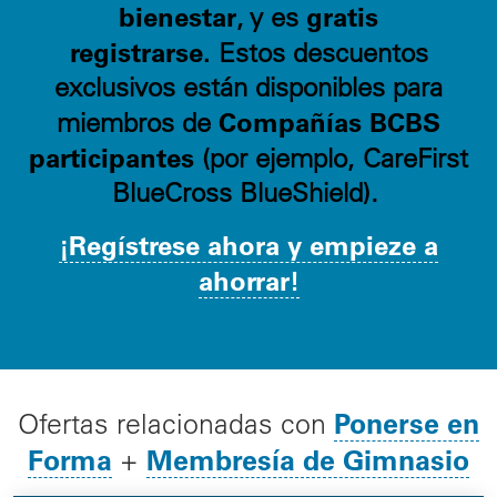
bienestar
gratis
, y es
registrarse.
Estos descuentos
exclusivos están disponibles para
Compañías BCBS
miembros de
participantes
(por ejemplo, CareFirst
BlueCross BlueShield).
¡Regístrese ahora y empieze a
ahorrar!
Ponerse en
Ofertas relacionadas con
Forma
Membresía de Gimnasio
+