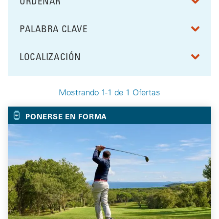
ORDENAR
RESULTS BY
PALABRA CLAVE
FILTRAR POR
LOCALIZACIÓN
FILTRAR POR
Mostrando 1-1 de 1 Ofertas
Your Selected Deals
PONERSE EN FORMA