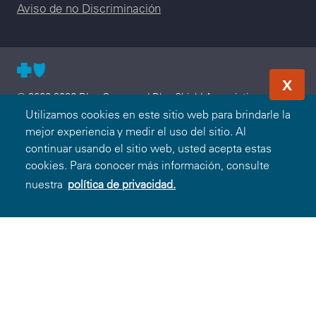
Aviso de no Discriminación
X
© 2000-2026 Blue Cross and Blue Shield Association —
Todos los Derechos Reservados. El programa Blue365 es
Utilizamos cookies en este sitio web para brindarle la
presentado a usted por Blue Cross and Blue Shield
mejor experiencia y medir el uso del sitio. Al
Association. Blue Cross and Blue Shield Association es una
continuar usando el sitio web, usted acepta estas
asociación de Compañías Blue Cross y/o Blue Shield
cookies. Para conocer más información, consulte
independientes que operan a nivel local. Blue Cross and Blue
nuestra
política de privacidad.
Shield of Vermont es un licenciatario independiente de Blue
Cross and Blue Shield Association.