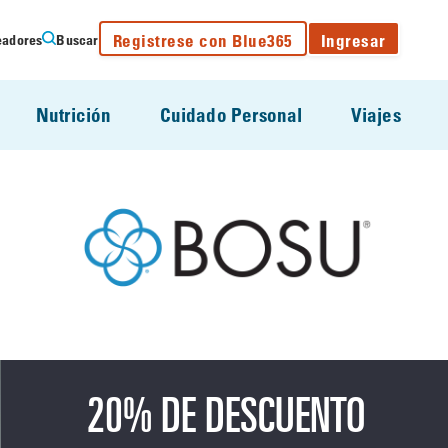
Registrese con Blue365
Ingresar
eadores
Buscar
Nutrición
Cuidado Personal
Viajes
20% DE DESCUENTO