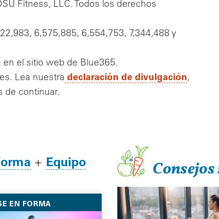
SU Fitness, LLC. Todos los derechos
2,983, 6,575,885, 6,554,753, 7,344,488 y
 en el sitio web de Blue365.
declaración de divulgación
es. Lea nuestra
,
 de continuar.
Forma
Equipo
+
Consejos 
SE EN FORMA