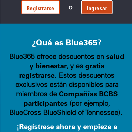
O
Registrarse
Ingresar
¿Qué es Blue365?
salud
Blue365 ofrece descuentos en
y bienestar
gratis
, y es
registrarse.
Estos descuentos
exclusivos están disponibles para
Compañías BCBS
miembros de
participantes
(por ejemplo,
BlueCross BlueShield of Tennessee).
¡Regístrese ahora y empieze a