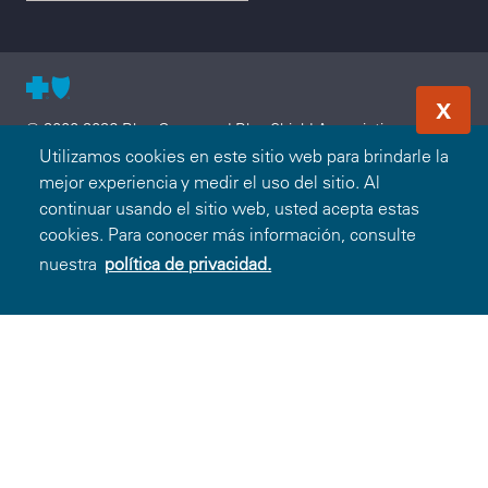
X
© 2000-2026 Blue Cross and Blue Shield Association —
Todos los Derechos Reservados. El programa Blue365 es
Utilizamos cookies en este sitio web para brindarle la
presentado a usted por Blue Cross and Blue Shield
mejor experiencia y medir el uso del sitio. Al
Association. Blue Cross and Blue Shield Association es una
continuar usando el sitio web, usted acepta estas
asociación de Compañías Blue Cross y/o Blue Shield
cookies. Para conocer más información, consulte
independientes que operan a nivel local. Blue Cross and Blue
nuestra
política de privacidad.
Shield of South Carolina es un licenciatario independiente de
Blue Cross and Blue Shield Association.