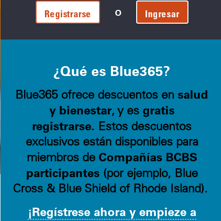
O
Registrarse
Ingresar
¿Qué es Blue365?
salud
Blue365 ofrece descuentos en
y bienestar
gratis
, y es
registrarse.
Estos descuentos
exclusivos están disponibles para
Compañías BCBS
miembros de
participantes
(por ejemplo, Blue
Cross & Blue Shield of Rhode Island).
¡Regístrese ahora y empieze a