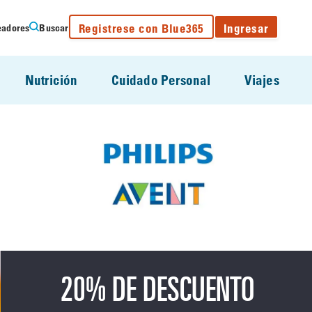
Registrese con Blue365
Ingresar
eadores
Buscar
Nutrición
Cuidado Personal
Viajes
20% DE DESCUENTO