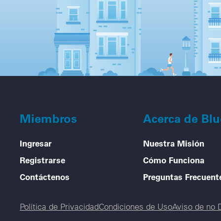
Miembros
Acerca de Bl
Ingresar
Nuestra Misión
Registrarse
Cómo Funciona
Contáctenos
Preguntas Frecuent
Legal menu
Política de Privacidad
Condiciones de Uso
Aviso de no 