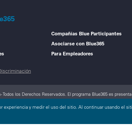
ue365
Compañías Blue Participantes
Asociarse con Blue365
es
Para Empleadores
Discriminación
 - Todos los Derechos Reservados. El programa Blue365 es presentad
n de Compañías Blue Cross y/o Blue Shield independientes que operan
or experiencia y medir el uso del sitio. Al continuar usando el 
tual Legal Reserve Company, es un licenciatario independiente de Bl