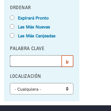
ORDENAR
RESULTS BY
Expirará Pronto
Las Más Nuevas
Las Más Canjeadas
PALABRA CLAVE
FILTRAR POR
Ingrese una palabra o frase para buscar los resultad
LOCALIZACIÓN
FILTRAR POR
Select a location to filter the results