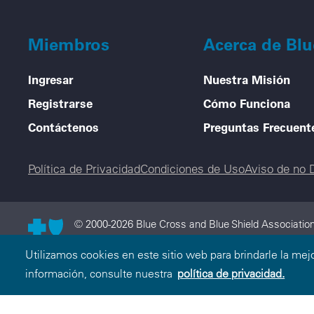
Miembros
Acerca de Bl
Ingresar
Nuestra Misión
Registrarse
Cómo Funciona
Contáctenos
Preguntas Frecuent
Legal menu
Política de Privacidad
Condiciones de Uso
Aviso de no 
© 2000-2026 Blue Cross and Blue Shield Association
Cross and Blue Shield Association es una asociació
Utilizamos cookies en este sitio web para brindarle la mej
División de Health Care Service Corporation, una Mu
información, consulte nuestra
política de privacidad.