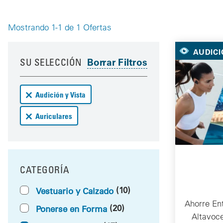
Mostrando 1-1 de 1 Ofertas
Your 
AUDICI
Your results have been updated
Skip to your results
SU SELECCIÓN
Remove Audición y Vista deals from your results
Audición y Vista
Remove Auriculares deals from your results
Auriculares
CATEGORÍA
FILTRAR POR
(10)
Vestuario y Calzado
Ahorre En
(20)
Ponerse en Forma
Altavoc