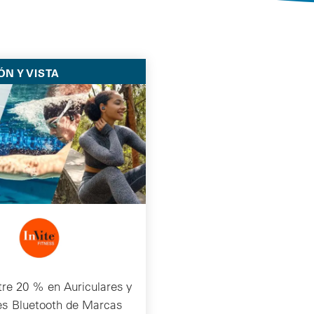
Selected Deals
ÓN Y VISTA
tre 20 % en Auriculares y
es Bluetooth de Marcas