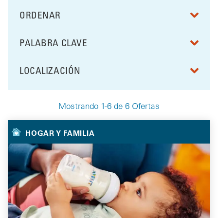
ORDENAR
RESULTS BY
PALABRA CLAVE
FILTRAR POR
LOCALIZACIÓN
FILTRAR POR
Mostrando 1-6 de 6 Ofertas
Your Selected Deals
HOGAR Y FAMILIA