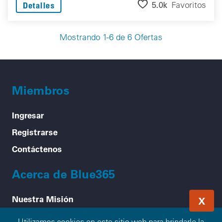
5.0k
Favoritos
Detalles
Mostrando 1-6 de 6 Ofertas
Miembros
Ingresar
Registrarse
Contáctenos
Acerca de Blue365
Nuestra Misión
X
Cómo Funciona
Utilizamos cookies en este sitio web para brindarle la