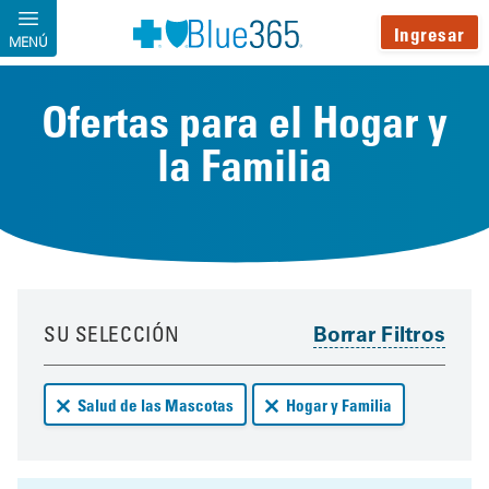
Pasar al contenido principal
Ingresar
MENÚ
Ofertas para el Hogar y
la Familia
Your results have been updated
Skip to your results
SU SELECCIÓN
Remove Salud de las Mascotas deals from your results
Remove Hogar y Familia deals 
Salud de las Mascotas
Hogar y Familia