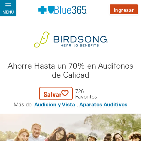
Pasar al contenido principal
Ingresar
MENÚ
Ahorre Hasta un 70% en Audífonos
de Calidad
726
Salvar
Favoritos
Audición y Vista
Aparatos Auditivos
Más de