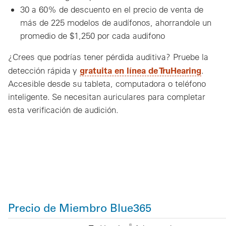
30 a 60% de descuento en el precio de venta de
más de 225 modelos de audífonos, ahorrandole un
promedio de $1,250 por cada audifono
¿Crees que podrías tener pérdida auditiva? Pruebe la
gratuita en línea de TruHearing
detección rápida y
.
Accesible desde su tableta, computadora o teléfono
inteligente. Se necesitan auriculares para completar
esta verificación de audición.
Precio de Miembro Blue365
Dispositivo
MSRP
Precios para Miembros de Blue365
®