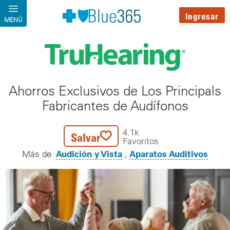
Pasar al contenido principal
Ingresar
MENÚ
Ahorros Exclusivos de Los Principals
Fabricantes de Audífonos
4.1k
Salvar
Favoritos
Audición y Vista
Aparatos Auditivos
Más de