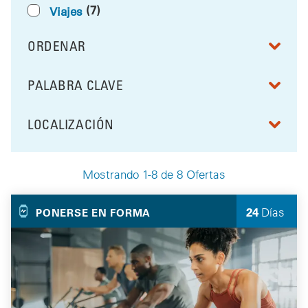
(7)
Viajes
ORDENAR
RESULTS BY
PALABRA CLAVE
FILTRAR POR
LOCALIZACIÓN
FILTRAR POR
Mostrando 1-8 de 8 Ofertas
Your Selected Deals
24
Días
PONERSE EN FORMA
quedan