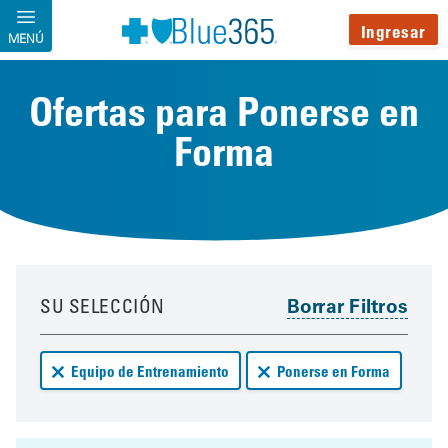
Pasar al contenido principal
Ingresar
MENÚ
Ofertas para Ponerse en
Forma
Your results have been updated
Skip to your results
SU SELECCIÓN
Remove Equipo de Entrenamiento deals from your results
Remove Ponerse en Forma d
Equipo de Entrenamiento
Ponerse en Forma