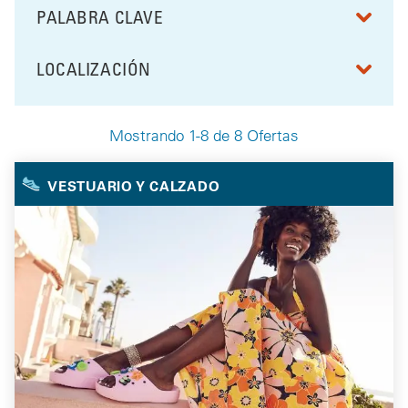
PALABRA CLAVE
FILTRAR POR
LOCALIZACIÓN
FILTRAR POR
Mostrando 1-8 de 8 Ofertas
Your Selected Deals
VESTUARIO Y CALZADO