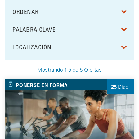
ORDENAR
RESULTS BY
PALABRA CLAVE
FILTRAR POR
LOCALIZACIÓN
FILTRAR POR
Mostrando 1-5 de 5 Ofertas
Your Selected Deals
PONERSE EN FORMA
25
Días
quedan