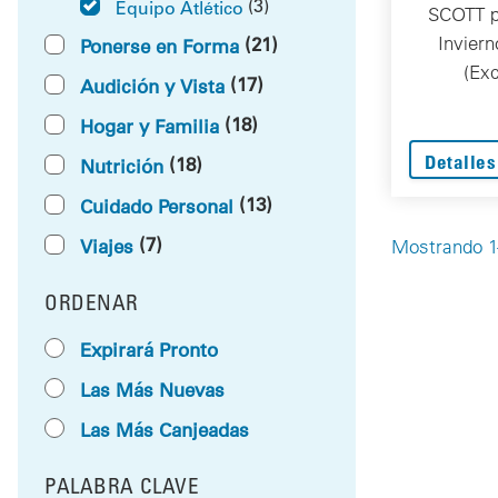
(3)
Equipo Atlético
SCOTT p
Invier
(21)
Ponerse en Forma
(Exc
(17)
Audición y Vista
(18)
Hogar y Familia
Detalles
(18)
Nutrición
(13)
Cuidado Personal
(7)
Viajes
Mostrando 1-
ORDENAR
RESULTS BY
Expirará Pronto
Las Más Nuevas
Las Más Canjeadas
PALABRA CLAVE
FILTRAR POR