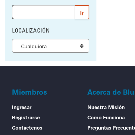
Ingrese una palabra o frase para buscar los resultad
LOCALIZACIÓN
FILTRAR POR
Select a location to filter the results
Miembros
Acerca de Bl
Ingresar
Nuestra Misión
Registrarse
Cómo Funciona
Contáctenos
Preguntas Frecuent