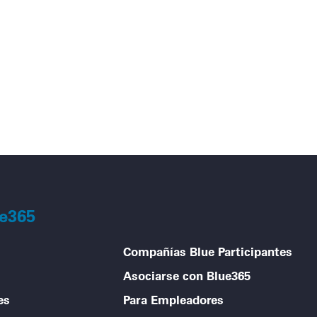
os y ir
ue365
Compañías Blue Participantes
Asociarse con Blue365
es
Para Empleadores