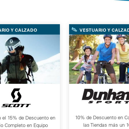
Selected Deals
RIO Y CALZADO
VESTUARIO Y CALZA
10% de Descuento en C
n el 15% de Descuento en
las Tiendas más un 
cio Completo en Equipo