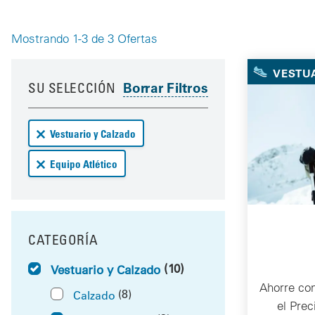
Mostrando 1-3 de 3 Ofertas
Your 
VESTUA
Your results have been updated
Skip to your results
SU SELECCIÓN
Remove Vestuario y Calzado deals from your results
Vestuario y Calzado
Remove Equipo Atlético deals from your results
Equipo Atlético
CATEGORÍA
FILTRAR POR
(10)
Vestuario y Calzado
Ahorre co
(8)
Calzado
el Pre