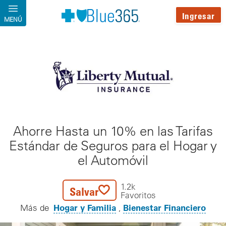
Pasar al contenido principal
Ingresar
MENÚ
Ahorre Hasta un 10% en las Tarifas
Estándar de Seguros para el Hogar y
el Automóvil
1.2k
Salvar
Favoritos
Hogar y Familia
Bienestar Financiero
Más de