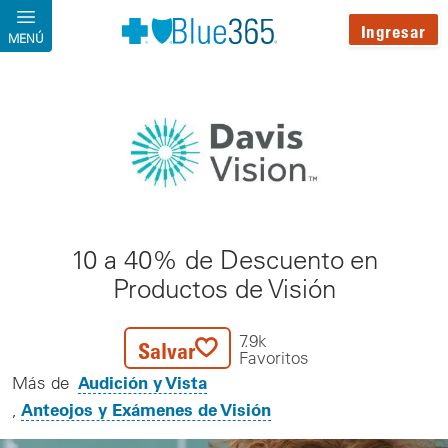
Pasar al contenido principal
Ingresar
MENÚ
10 a 40% de Descuento en
Productos de Visión
7.9k
Salvar
Favoritos
Audición y Vista
Más de
Anteojos y Exámenes de Visión