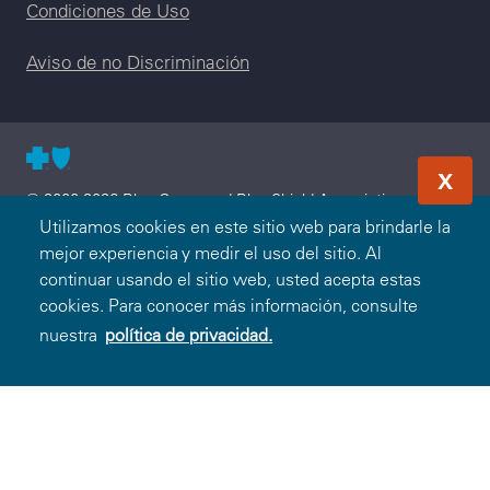
Condiciones de Uso
Aviso de no Discriminación
X
© 2000-2026 Blue Cross and Blue Shield Association —
Todos los Derechos Reservados. El programa Blue365 es
Utilizamos cookies en este sitio web para brindarle la
presentado a usted por Blue Cross and Blue Shield
mejor experiencia y medir el uso del sitio. Al
Association. Blue Cross and Blue Shield Association es una
continuar usando el sitio web, usted acepta estas
asociación de Compañías Blue Cross y/o Blue Shield
cookies. Para conocer más información, consulte
independientes que operan a nivel local. Blue Cross and Blue
nuestra
política de privacidad.
Shield of North Carolina es un licenciatario independiente de
Blue Cross and Blue Shield Association.