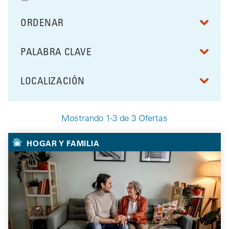
ORDENAR
RESULTS BY
PALABRA CLAVE
FILTRAR POR
LOCALIZACIÓN
FILTRAR POR
Mostrando 1-3 de 3 Ofertas
Your Selected Deals
HOGAR Y FAMILIA