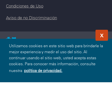
Condiciones de Uso
Aviso de no Discriminación
X
Utilizamos cookies en este sitio web para brindarle la
© 2000-2026 Blue Cross and Blue Shield Association - Todos
mejor experiencia y medir el uso del sitio. Al
los Derechos Reservados. El programa Blue365 es
continuar usando el sitio web, usted acepta estas
presentado a usted por Blue Cross and Blue Shield
cookies. Para conocer más información, consulte
Association. Blue Cross and Blue Shield Association es una
nuestra
política de privacidad.
asociación de Compañías Blue Cross y/o Blue Shield
independientes que operan a nivel local. Blue Cross and Blue
Shield of Montana, una División de Health Care Service
Corporation, una Mutual Legal Reserve Company, es un
licenciatario independiente de Blue Cross and Blue Shield
Association.