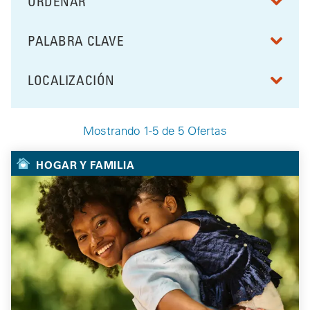
ORDENAR
RESULTS BY
PALABRA CLAVE
FILTRAR POR
LOCALIZACIÓN
FILTRAR POR
Mostrando 1-5 de 5 Ofertas
Your Selected Deals
HOGAR Y FAMILIA