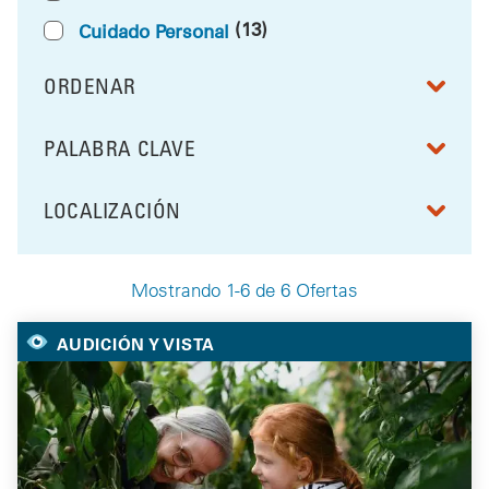
(13)
Cuidado Personal
ORDENAR
RESULTS BY
PALABRA CLAVE
FILTRAR POR
LOCALIZACIÓN
FILTRAR POR
Mostrando 1-6 de 6 Ofertas
Your Selected Deals
AUDICIÓN Y VISTA