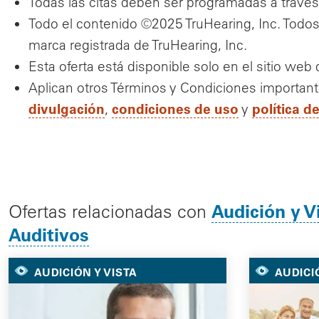
Todas las citas deben ser programadas a través T
Todo el contenido ©2025 TruHearing, Inc. Todos
marca registrada de TruHearing, Inc.
Esta oferta está disponible solo en el sitio web
Aplican otros Términos y Condiciones importan
divulgación
condiciones de uso
política d
,
y
Audición y V
Ofertas relacionadas con
Auditivos
AUDICIÓN Y VISTA
AUDICI