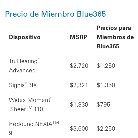
Precio de Miembro Blue365
Precios para
Dispositivo
MSRP
Miembros de
Blue365
®
TruHearing
$2,720
$1,250
Advanced
®
Signia
3IX
$2,321
$1,350
®
Widex Moment
$1,839
$795
TM
Sheer
110
TM
ReSound NEXIA
$3,600
$2,250
9