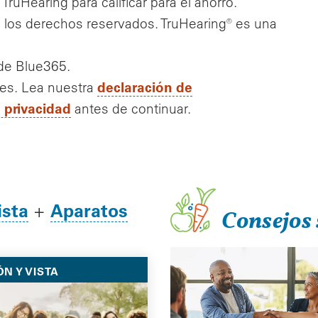
ruHearing para calificar para el ahorro.
 los derechos reservados. TruHearing® es una
 de Blue365.
declaración de
tes. Lea nuestra
e privacidad
antes de continuar.
ista
Aparatos
+
Consejos 
ÓN Y VISTA