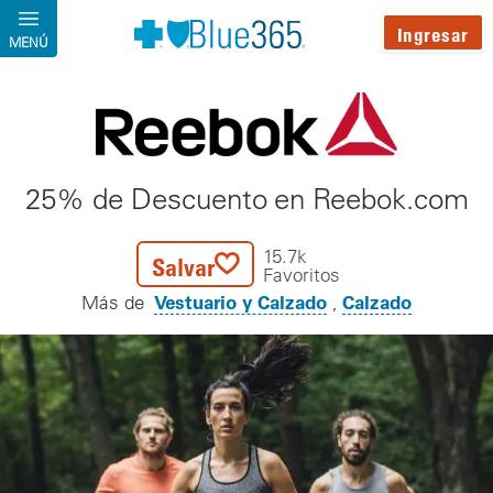
Pasar al contenido principal
Ingresar
MENÚ
25% de Descuento en Reebok.com
15.7k
Salvar
Favoritos
Vestuario y Calzado
Calzado
Más de