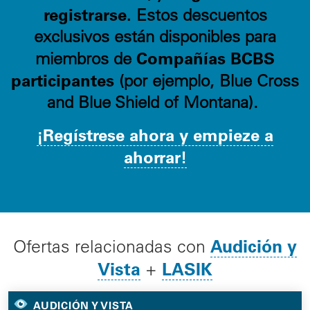
registrarse.
Estos descuentos
exclusivos están disponibles para
Compañías BCBS
miembros de
participantes
(por ejemplo, Blue Cross
and Blue Shield of Montana).
¡Regístrese ahora y empieze a
ahorrar!
Audición y
Ofertas relacionadas con
Vista
LASIK
+
AUDICIÓN Y VISTA