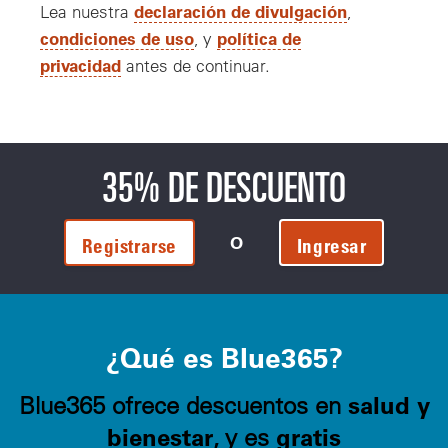
declaración de divulgación
Lea nuestra
,
condiciones de uso
política de
, y
privacidad
antes de continuar.
35% DE DESCUENTO
O
Registrarse
Ingresar
¿Qué es Blue365?
salud y
Blue365 ofrece descuentos en
bienestar
gratis
, y es