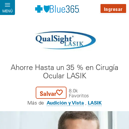
Pasar al contenido principal
Ingresar
MENÚ
Ahorre Hasta un 35 % en Cirugía
Ocular LASIK
8.0k
Salvar
Favoritos
Audición y Vista
LASIK
Más de