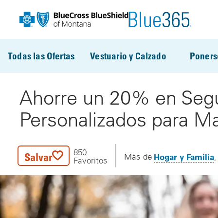
Pasar al contenido principal
Todas las Ofertas
Vestuario y Calzado
Poners
Ahorre un 20% en Seg
Personalizados para M
850
Salvar
Hogar y Familia
Más de
Favoritos