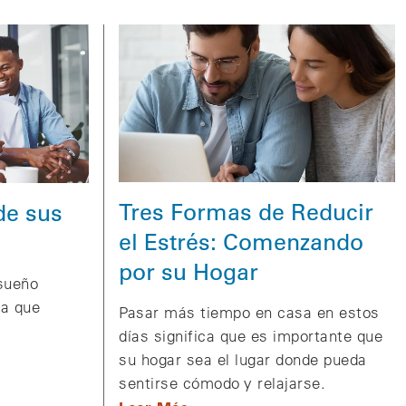
Tres Formas de Reducir
de sus
el Estrés: Comenzando
por su Hogar
 sueño
sa que
Pasar más tiempo en casa en estos
días significa que es importante que
su hogar sea el lugar donde pueda
sentirse cómodo y relajarse.