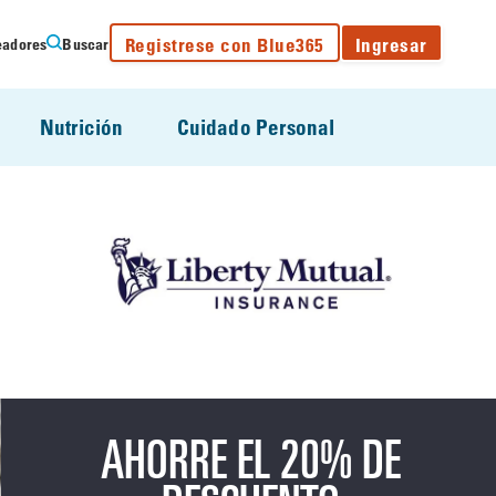
Registrese con Blue365
Ingresar
eadores
Buscar
Nutrición
Cuidado Personal
AHORRE EL 20% DE