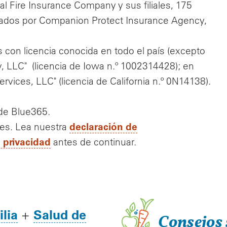
l Fire Insurance Company y sus filiales, 175
rados por Companion Protect Insurance Agency,
con licencia conocida en todo el país (excepto
, LLC" (licencia de Iowa n.º 1002314428); en
vices, LLC" (licencia de California n.º 0N14138).
 de Blue365.
declaración de
tes. Lea nuestra
e privacidad
antes de continuar.
lia
Salud de
+
Consejos 