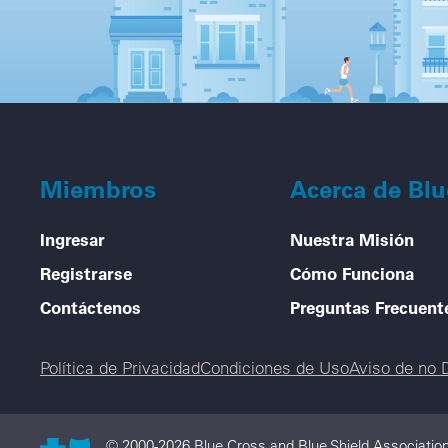
Miembros
Acerca de Bl
Ingresar
Nuestra Misión
Registrarse
Cómo Funciona
Contáctenos
Preguntas Frecuent
Legal menu
Política de Privacidad
Condiciones de Uso
Aviso de no 
© 2000-2026 Blue Cross and Blue Shield Association