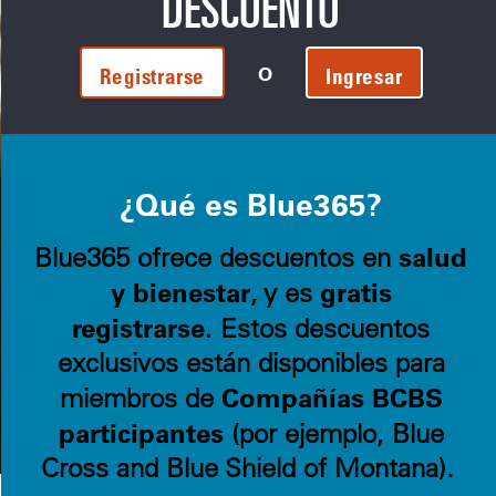
DESCUENTO
O
Registrarse
Ingresar
¿Qué es Blue365?
salud
Blue365 ofrece descuentos en
y bienestar
gratis
, y es
registrarse.
Estos descuentos
exclusivos están disponibles para
Compañías BCBS
miembros de
participantes
(por ejemplo, Blue
Cross and Blue Shield of Montana).