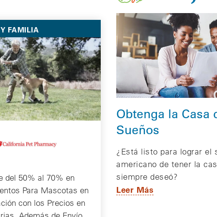
Y FAMILIA
Obtenga la Casa 
Sueños
¿Está listo para lograr el
americano de tener la ca
siempre deseó?
e del 50% al 70% en
Leer Más
ntos Para Mascotas en
ión con los Precios en
arias, Además de Envío