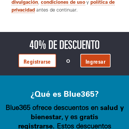
divulgación
condiciones de uso
política de
,
y
privacidad
antes de continuar.
40% DE DESCUENTO
O
Registrarse
Ingresar
¿Qué es Blue365?
salud y
Blue365 ofrece descuentos en
bienestar
gratis
, y es
registrarse.
Estos descuentos