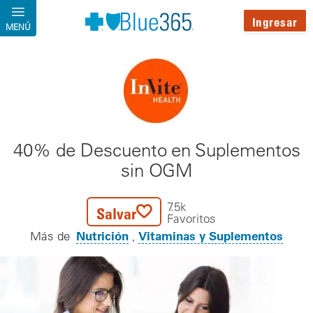
Pasar al contenido principal
Ingresar
MENÚ
40% de Descuento en Suplementos
sin OGM
7.5k
Salvar
Favoritos
Nutrición
Vitaminas y Suplementos
Más de