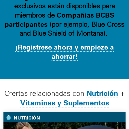
exclusivos están disponibles para
Compañías BCBS
miembros de
participantes
(por ejemplo, Blue Cross
and Blue Shield of Montana).
¡Regístrese ahora y empieze a
ahorrar!
Nutrición
Ofertas relacionadas con
+
Vitaminas y Suplementos
NUTRICIÓN